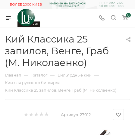
0
Кий Классика 25
запилов, Венге, Граб
(М. Николаенко)
—
—
—
Главная
Каталог
Бильярдные кии
—
Кии для русского бильярда
Кий Классика 25 запилов, Венге, Граб (М. Николаенко)
Артикул:
27012