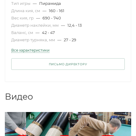
Тип игры
—
Пирамида
Длина кия, см
—
160 - 161
Вес кия, гр
—
690 - 740
Диаметр наклейки, мм
—
12,4 - 13
Баланс, см
—
42 - 47
Диаметр турняка, мм
—
27 - 29
Все характеристики
ПИСЬМО ДИРЕКТОРУ
Видео