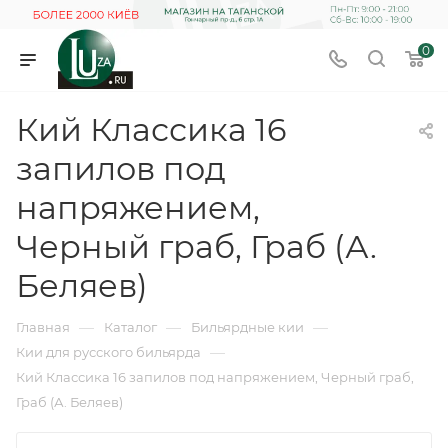
0
Кий Классика 16
запилов под
напряжением,
Черный граб, Граб (А.
Беляев)
—
—
—
Главная
Каталог
Бильярдные кии
—
Кии для русского бильярда
Кий Классика 16 запилов под напряжением, Черный граб,
Граб (А. Беляев)