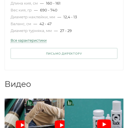
Длина кия, см
—
160 - 161
Вес кия, гр
—
690 - 740
Диаметр наклейки, мм
—
12,4 - 13
Баланс, см
—
42 - 47
Диаметр турняка, мм
—
27 - 29
Все характеристики
ПИСЬМО ДИРЕКТОРУ
Видео