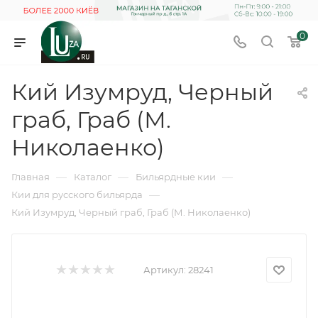
0
Кий Изумруд, Черный
граб, Граб (М.
Николаенко)
—
—
—
Главная
Каталог
Бильярдные кии
—
Кии для русского бильярда
Кий Изумруд, Черный граб, Граб (М. Николаенко)
Артикул:
28241