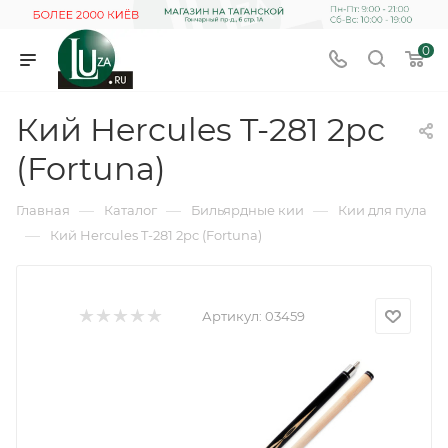
0
Кий Hercules T-281 2pc
(Fortuna)
—
—
—
Главная
Каталог
Бильярдные кии
Кии для пула
—
Кий Hercules T-281 2pc (Fortuna)
Артикул:
03459