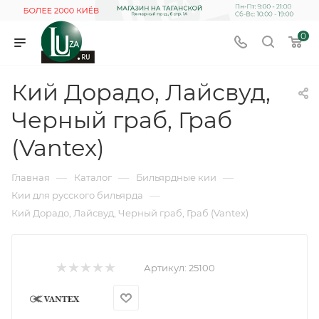
0
Кий Дорадо, Лайсвуд,
Черный граб, Граб
(Vantex)
—
—
—
Главная
Каталог
Бильярдные кии
—
Кии для русского бильярда
Кий Дорадо, Лайсвуд, Черный граб, Граб (Vantex)
Артикул:
25100