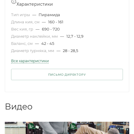
Характеристики
Тип игры
—
Пирамида
Длина кия, см
—
160 - 161
Вес кия, гр
—
690 - 720
Диаметр наклейки, мм
—
12,7 - 12,9
Баланс, см
—
42 - 45
Диаметр турняка, мм
—
28 - 28,5
Все характеристики
ПИСЬМО ДИРЕКТОРУ
Видео