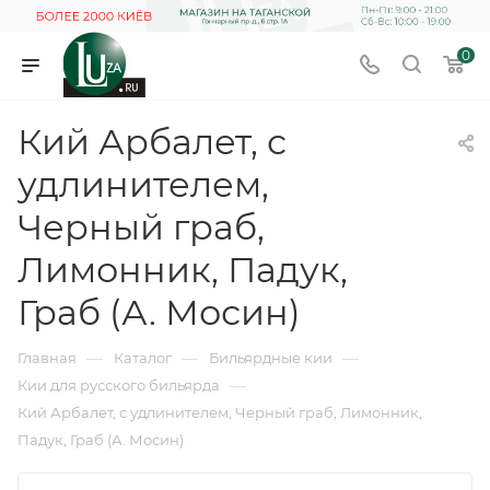
0
Кий Арбалет, с
удлинителем,
Черный граб,
Лимонник, Падук,
Граб (А. Мосин)
—
—
—
Главная
Каталог
Бильярдные кии
—
Кии для русского бильярда
Кий Арбалет, с удлинителем, Черный граб, Лимонник,
Падук, Граб (А. Мосин)