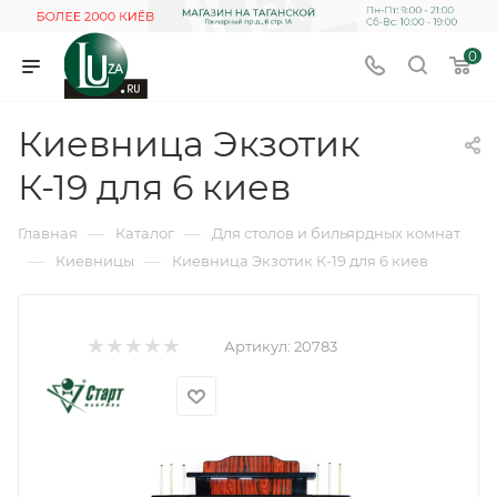
0
Киевница Экзотик
К-19 для 6 киев
—
—
Главная
Каталог
Для столов и бильярдных комнат
—
—
Киевницы
Киевница Экзотик К-19 для 6 киев
Артикул:
20783