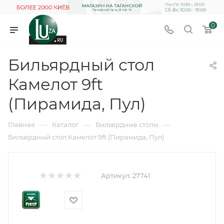
0
Бильярдный стол
Камелот 9ft
(Пирамида, Пул)
—
—
—
Главная
Каталог
Бильярдные столы
Бильярдный стол Камелот 9ft (Пирамида, Пул)
Артикул:
27741