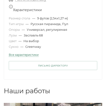
Характеристики
Размер стола
—
9 футов (2,54x1,27 м)
Тип игры
—
Русская пирамида, Пул
Опоры
—
Универсал, регулиремая
Лузы
—
Заславль 68
Цвет
—
На выбор
Сукно
—
Greenway
Все характеристики
ПИСЬМО ДИРЕКТОРУ
Наши работы