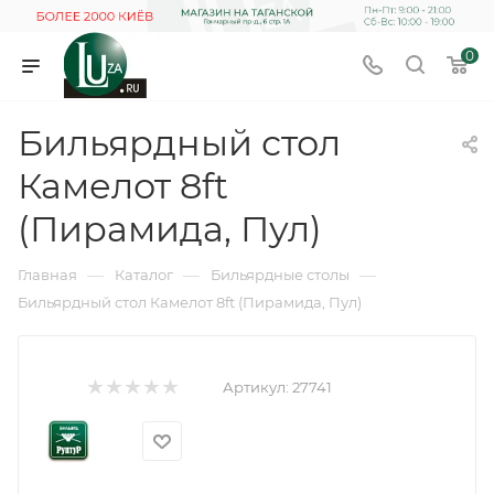
0
Бильярдный стол
Камелот 8ft
(Пирамида, Пул)
—
—
—
Главная
Каталог
Бильярдные столы
Бильярдный стол Камелот 8ft (Пирамида, Пул)
Артикул:
27741