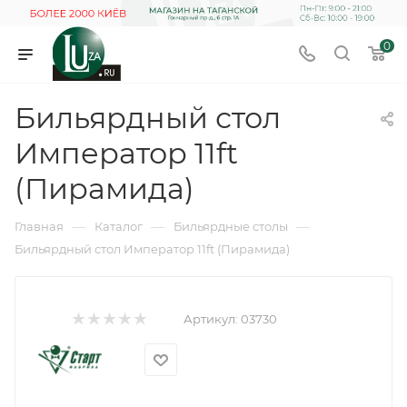
0
Бильярдный стол
Император 11ft
(Пирамида)
—
—
—
Главная
Каталог
Бильярдные столы
Бильярдный стол Император 11ft (Пирамида)
Артикул:
03730