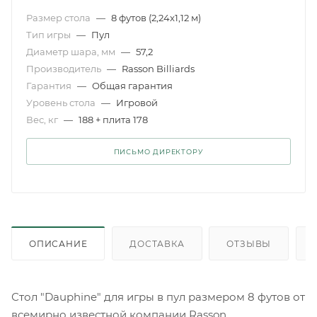
Размер стола
—
8 футов (2,24x1,12 м)
Тип игры
—
Пул
Диаметр шара, мм
—
57,2
Производитель
—
Rasson Billiards
Гарантия
—
Общая гарантия
Уровень стола
—
Игровой
Вес, кг
—
188 + плита 178
ПИСЬМО ДИРЕКТОРУ
ОПИСАНИЕ
ДОСТАВКА
ОТЗЫВЫ
Стол "Dauphine" для игры в пул размером 8 футов от
всемирно известной компании Rasson.