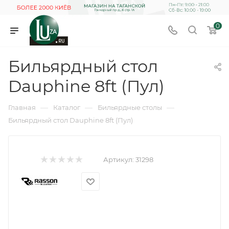
0
Бильярдный стол
Dauphine 8ft (Пул)
—
—
—
Главная
Каталог
Бильярдные столы
Бильярдный стол Dauphine 8ft (Пул)
Артикул:
31298