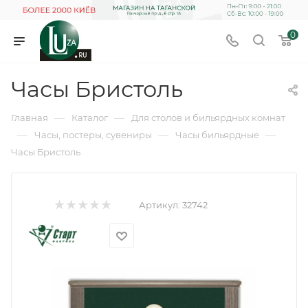
0
Часы Бристоль
—
—
Главная
Каталог
Для столов и бильярдных комнат
—
—
—
Часы, постеры, сувениры
Часы бильярдные
Часы Бристоль
Артикул:
32742