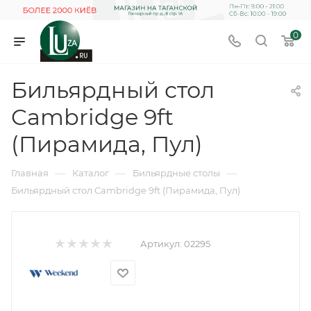
0
Бильярдный стол
Cambridge 9ft
(Пирамида, Пул)
—
—
—
Главная
Каталог
Бильярдные столы
Бильярдный стол Cambridge 9ft (Пирамида, Пул)
Артикул:
02295