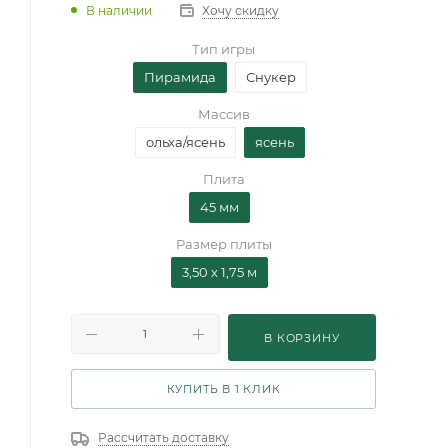
В наличии
Хочу скидку
Тип игры
Пирамида
Снукер
Массив
ольха/ясень
ясень
Плита
45 мм
Размер плиты
3,50 х 1,75 м
В КОРЗИНУ
КУПИТЬ В 1 КЛИК
Рассчитать доставку