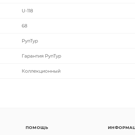
U-118
68
РупТур
Гарантия РупТур
Коллекционный
ПОМОЩЬ
ИНФОРМА