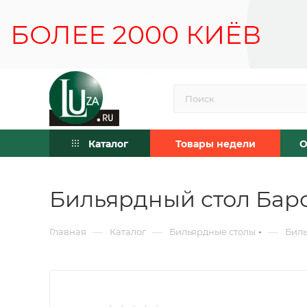
Каталог
Товары недели
О
Бильярдный стол Баро
—
—
—
Главная
Каталог
Бильярдные столы
Биль