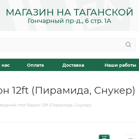
 нас
Оплата
Доставка
Наши работы
н 12ft (Пирамида, Снукер)
ярдный стол Барон 12ft (Пирамида, Снукер)