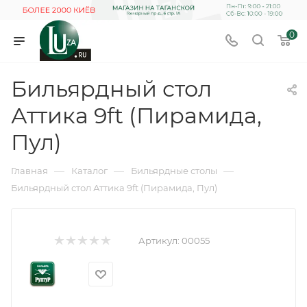
0
Бильярдный стол
Аттика 9ft (Пирамида,
Пул)
—
—
—
Главная
Каталог
Бильярдные столы
Бильярдный стол Аттика 9ft (Пирамида, Пул)
Артикул:
00055