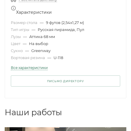
Характеристики
Размер стола
—
9 футов (2,54x1,27 м)
Тип игры
—
Русская пирамида, Пул
Лузы
—
Аттика 68 мм
Цвет
—
На выбор
Сукно
—
Greenway
Бортовая резина
—
U-118
Все характеристики
ПИСЬМО ДИРЕКТОРУ
Наши работы