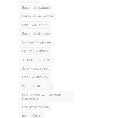
Евгений Акишин
Евгений Башкатов
Евгений Сталев
Евгений Штофун
Елисей Ануфриев
Ернар Чимбаев
замена наклейки
Змеиное дерево
Иван Ариванюк
Игорь Агафонов
инструмент для замены
наклейки
Иосиф Абрамов
как выбрать