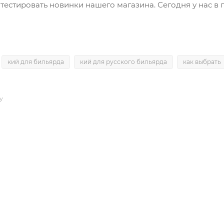
естировать новинки нашего магазина. Сегодня у нас в 
кий для бильярда
кий для русского бильярда
как выбрать
У