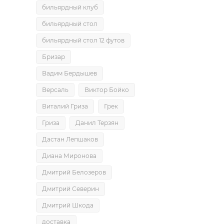
бильярдный клуб
бильярдный стол
бильярдный стол 12 футов
Бризар
Вадим Бердышев
Версаль
Виктор Бойко
Виталий Гриза
Грек
Гриза
Данил Терзян
Дастан Лепшаков
Диана Миронова
Дмитрий Белозеров
Дмитрий Северин
Дмитрий Шкода
доставка