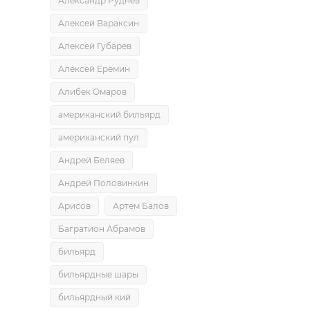
Александр Руднев
Алексей Вараксин
Алексей Губарев
Алексей Ерёмин
Алибек Омаров
американский бильярд
американский пул
Андрей Беляев
Андрей Половинкин
Арисов
Артем Балов
Багратион Абрамов
бильярд
бильярдные шары
бильярдный кий