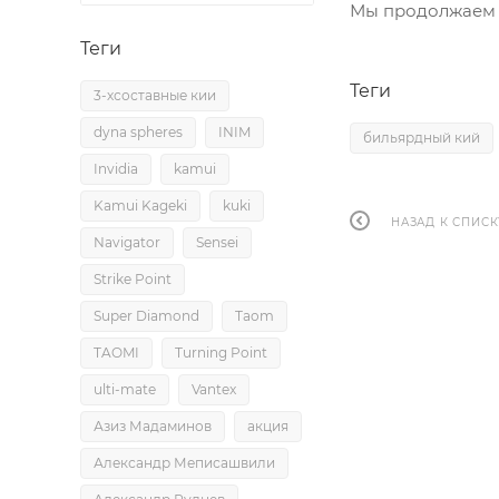
Мы продолжаем т
Теги
Теги
3-хсоставные кии
dyna spheres
INIM
бильярдный кий
Invidia
kamui
Kamui Kageki
kuki
НАЗАД К СПИСК
Navigator
Sensei
Strike Point
Super Diamond
Taom
TAOMI
Turning Point
ulti-mate
Vantex
Азиз Мадаминов
акция
Александр Меписашвили