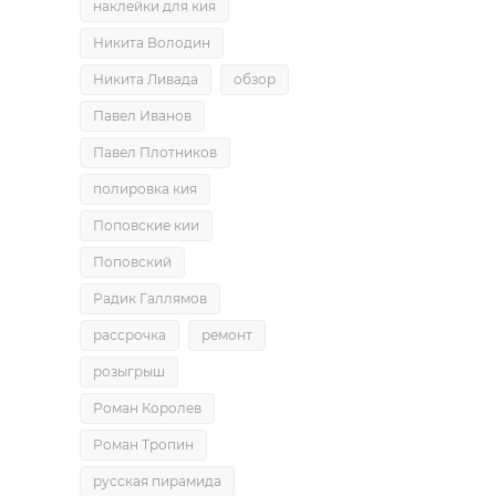
наклейки для кия
Никита Володин
Никита Ливада
обзор
Павел Иванов
Павел Плотников
полировка кия
Поповские кии
Поповский
Радик Галлямов
рассрочка
ремонт
розыгрыш
Роман Королев
Роман Тропин
русская пирамида