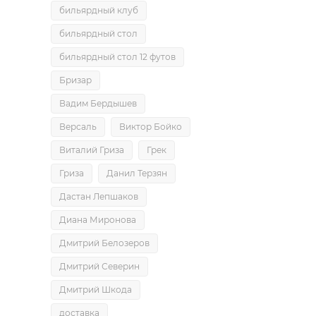
бильярдный клуб
бильярдный стол
бильярдный стол 12 футов
Бризар
Вадим Бердышев
Версаль
Виктор Бойко
Виталий Гриза
Грек
Гриза
Данил Терзян
Дастан Лепшаков
Диана Миронова
Дмитрий Белозеров
Дмитрий Северин
Дмитрий Шкода
доставка