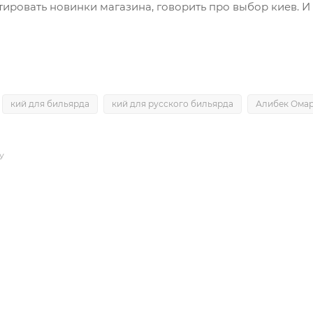
ировать новинки магазина, говорить про выбор киев. И 
кий для бильярда
кий для русского бильярда
Алибек Ома
У