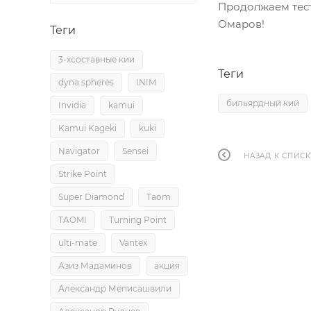
Продолжаем тест
Омаров!
Теги
3-хсоставные кии
Теги
dyna spheres
INIM
бильярдный кий
Invidia
kamui
Kamui Kageki
kuki
Navigator
Sensei
НАЗАД К СПИСК
Strike Point
Super Diamond
Taom
TAOMI
Turning Point
ulti-mate
Vantex
Азиз Мадаминов
акция
Александр Меписашвили