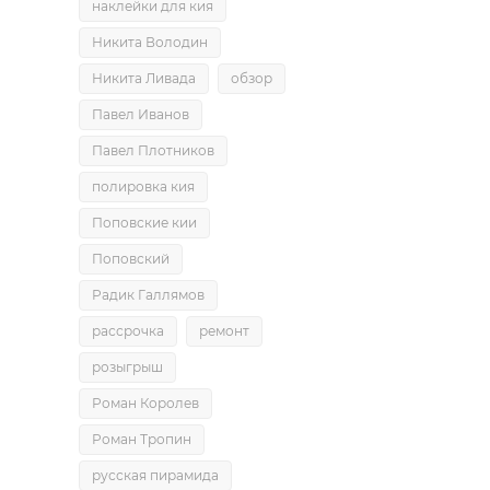
наклейки для кия
Никита Володин
Никита Ливада
обзор
Павел Иванов
Павел Плотников
полировка кия
Поповские кии
Поповский
Радик Галлямов
рассрочка
ремонт
розыгрыш
Роман Королев
Роман Тропин
русская пирамида