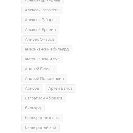
Александр Руднев
Алексей Вараксин
Алексей Губарев
Алексей Ерёмин
Алибек Омаров
американский бильярд
американский пул
Андрей Беляев
Андрей Половинкин
Арисов
Артем Балов
Багратион Абрамов
бильярд
бильярдные шары
бильярдный кий