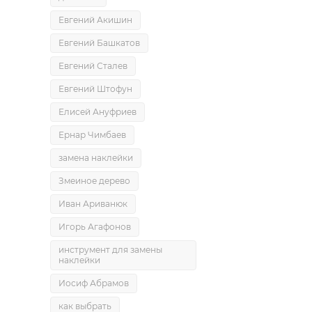
Евгений Акишин
Евгений Башкатов
Евгений Сталев
Евгений Штофун
Елисей Ануфриев
Ернар Чимбаев
замена наклейки
Змеиное дерево
Иван Ариванюк
Игорь Агафонов
инструмент для замены
наклейки
Иосиф Абрамов
как выбрать