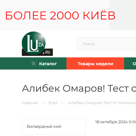
Каталог
Товары недели
О
Алибек Омаров! Тест 
—
—
Главная
Блог
Алибек Омаров! Тест от Чемпион
18 октября 2024 0:0
Бильярдный кий