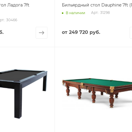
ол Ладога 7ft
Бильярдный стол Dauphine 7ft (
Арт.: 31298
В наличии
рт.: 30466
б.
от
249 720 руб.