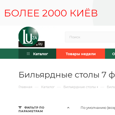
Каталог
Товары недели
О
Бильярдные столы 7 ф
—
—
—
Главная
Каталог
Бильярдные столы
Биль
По умолчанию (воз
ФИЛЬТР ПО
ПАРАМЕТРАМ