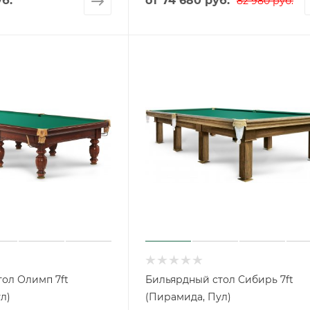
уб.
от
74 680 руб.
82 980 руб.
ол Олимп 7ft
Бильярдный стол Сибирь 7ft
л)
(Пирамида, Пул)