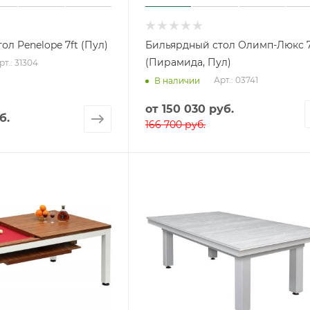
ол Penelope 7ft (Пул)
Бильярдный стол Олимп-Люкс 7
(Пирамида, Пул)
рт.: 31304
Арт.: 03741
В наличии
от
150 030 руб.
б.
166 700 руб.