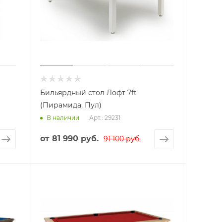
Бильярдный стол Лофт 7ft
(Пирамида, Пул)
Арт.: 29231
В наличии
от
81 990 руб.
91 100 руб.