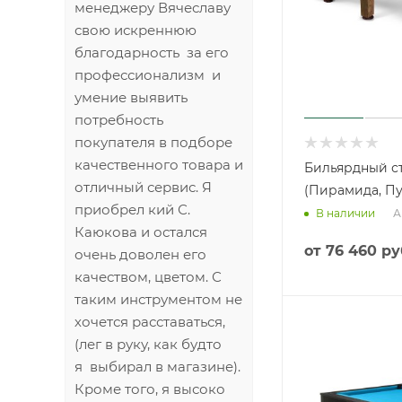
менеджеру Вячеславу
свою искреннюю
благодарность за его
профессионализм и
умение выявить
потребность
покупателя в подборе
качественного товара и
Бильярдный ст
отличный сервис. Я
(Пирамида, Пу
приобрел кий С.
А
В наличии
Каюкова и остался
от
76 460 ру
очень доволен его
качеством, цветом. С
таким инструментом не
хочется расставаться,
(лег в руку, как будто
я выбирал в магазине).
Кроме того, я высоко