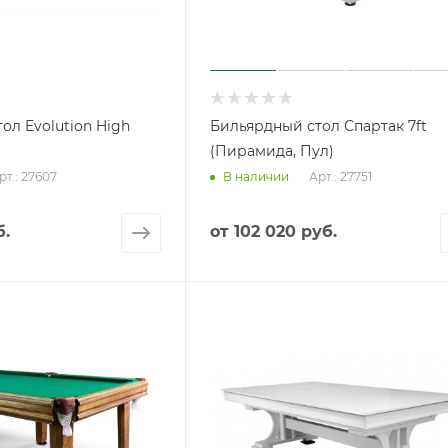
ол Evolution High
Бильярдный стол Спартак 7ft
(Пирамида, Пул)
рт.: 27607
Арт.: 27751
В наличии
б.
от
102 020 руб.