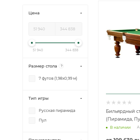
Цена
51 940
344 838
Размер стола
?
7 футов (1,98x0,99 м)
Тип игры
Русская пирамида
Бильярдный ст
(Пирамида, Пу
Пул
А
В наличии