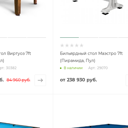
ол Виртуоз 7ft
Бильярдный стол Маэстро 7ft
л)
(Пирамида, Пул)
рт.: 30382
Арт.: 29070
В наличии
б.
от
238 930 руб.
84 960 руб.