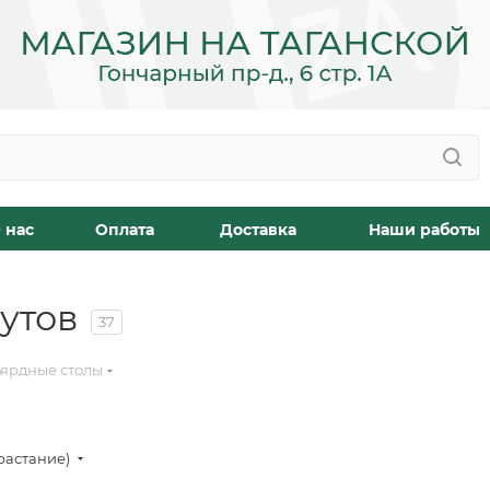
 нас
Оплата
Доставка
Наши работы
утов
37
ярдные столы
растание)