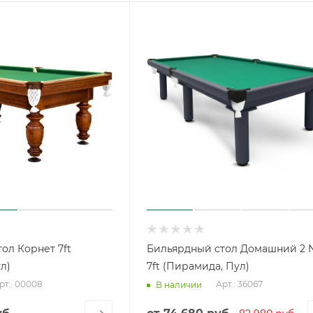
ол Корнет 7ft
Бильярдный стол Домашний 2
л)
7ft (Пирамида, Пул)
рт.: 00008
Арт.: 36067
В наличии