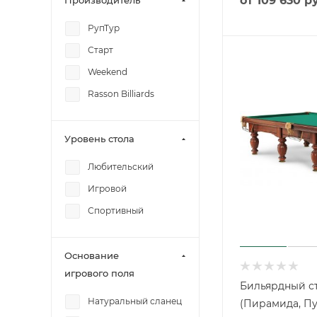
от
109 630 р
Производитель
РупТур
Старт
Weekend
Rasson Billiards
Уровень стола
Любительский
Игровой
Спортивный
Основание
игрового поля
Бильярдный ст
Натуральный сланец
(Пирамида, Пу