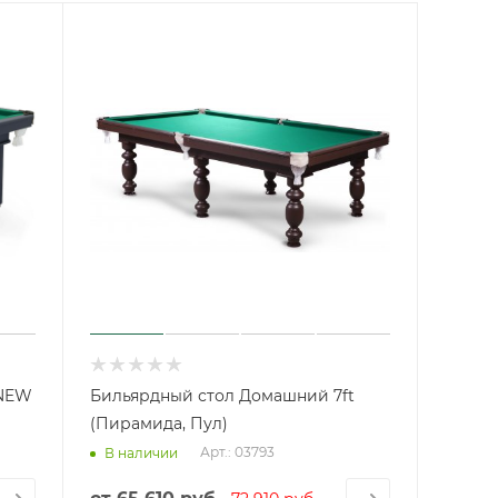
 NEW
Бильярдный стол Домашний 7ft
(Пирамида, Пул)
Арт.: 03793
В наличии