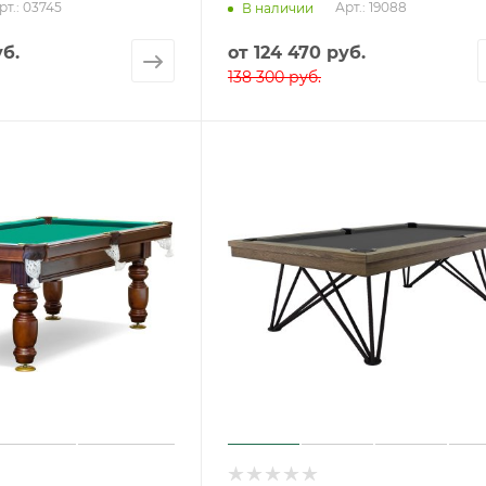
рт.: 03745
Арт.: 19088
В наличии
уб.
от
124 470 руб.
138 300 руб.