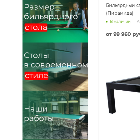
Бильярдный ст
(Пирамида)
А
В наличии
от
99 960 ру