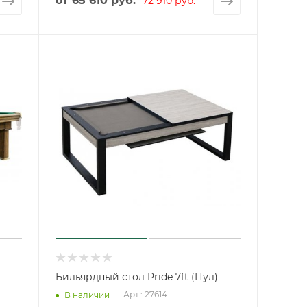
от
65 610 руб.
72 910 руб.
Бильярдный стол Pride 7ft (Пул)
Арт.: 27614
В наличии