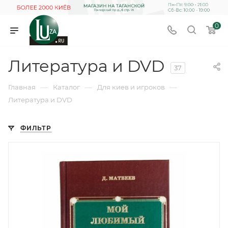
0
Литература и DVD
37
—
—
—
Главная
Каталог
Для киев и игроков
Литература и DVD
ФИЛЬТР