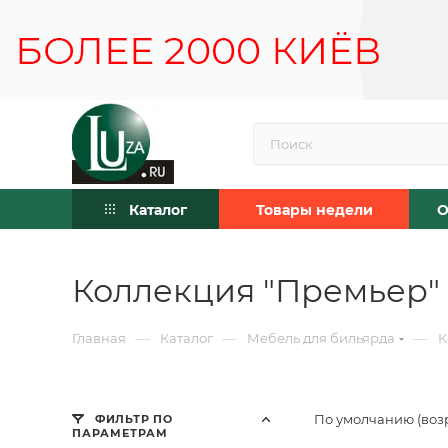
Каталог
Товары недели
О
Коллекция "Премьер"
—
—
—
Главная
Каталог
Мебель для бильярда
К
По умолчанию (воз
ФИЛЬТР ПО
ПАРАМЕТРАМ