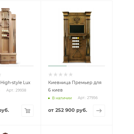
igh-style Lux
Киевница Премьер для
6 киев
Арт.: 29938
и
Арт.: 27956
В наличии
уб.
от
252 900 руб.