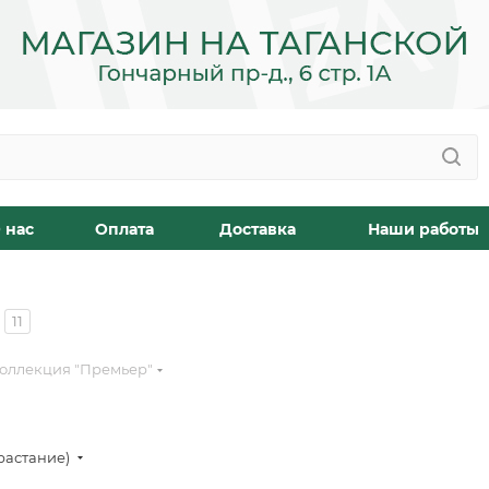
 нас
Оплата
Доставка
Наши работы
11
оллекция "Премьер"
растание)