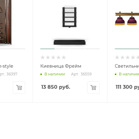
-style
Киевница Фрейм
Светильн
рт.: 36397
Арт.: 36559
В наличии
В наличи
13 850
руб.
111 300
ру