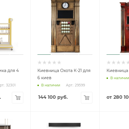
ка для 4
Киевница Охота К-21 для
Киевница
6 киев
В наличи
рт.: 32301
Арт.: 29599
В наличии
.
144 100
руб.
от
280 10