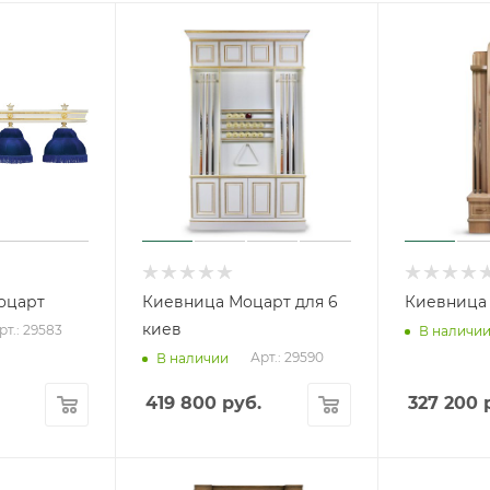
оцарт
Киевница Моцарт для 6
Киевница H
киев
рт.: 29583
В наличи
Арт.: 29590
В наличии
419 800
руб.
327 200
р