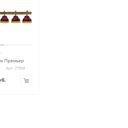
ик Премьер
Арт.: 27958
и
б.