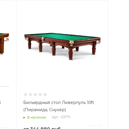
t
Бильярдный стол Ливерпуль 10ft
(Пирамида, Снукер)
Арт.: 03771
В наличии