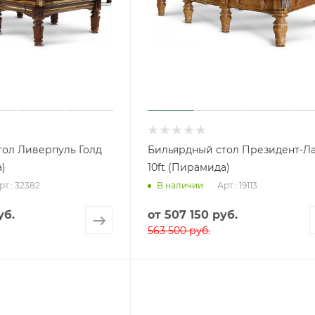
тол Ливерпуль Голд
Бильярдный стол Президент-Л
а)
10ft (Пирамида)
рт.: 32382
Арт.: 19113
В наличии
уб.
от
507 150 руб.
563 500 руб.