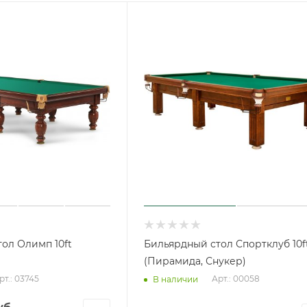
ол Олимп 10ft
Бильярдный стол Спортклуб 10f
(Пирамида, Снукер)
рт.: 03745
Арт.: 00058
В наличии