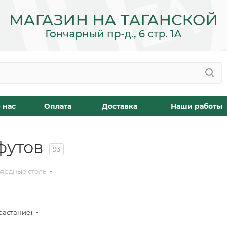
 нас
Оплата
Доставка
Наши работы
футов
93
ярдные столы
растание)