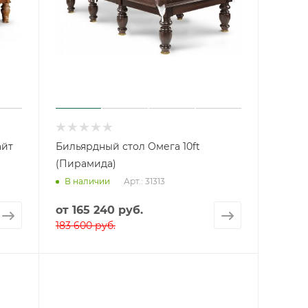
айт
Бильярдный стол Омега 10ft
(Пирамида)
Арт.: 31313
В наличии
от
165 240 руб.
183 600 руб.