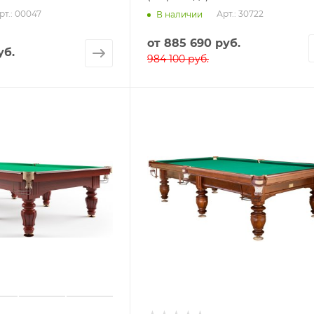
рт.: 00047
Арт.: 30722
В наличии
от
885 690 руб.
уб.
984 100 руб.