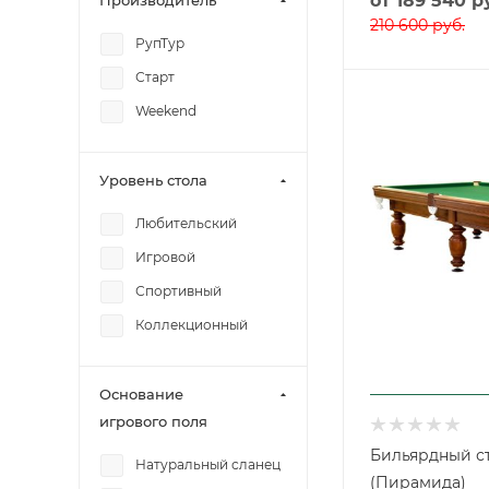
от
189 540 р
Производитель
210 600 руб.
РупТур
Старт
Weekend
Уровень стола
Любительский
Игровой
Спортивный
Коллекционный
Основание
игрового поля
Бильярдный ст
Натуральный сланец
(Пирамида)