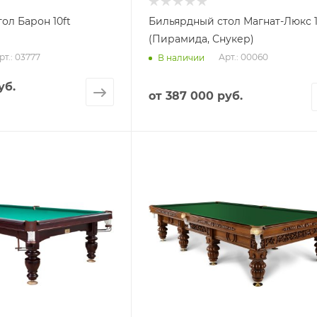
ол Барон 10ft
Бильярдный стол Магнат-Люкс 1
(Пирамида, Снукер)
рт.: 03777
Арт.: 00060
В наличии
уб.
от
387 000 руб.