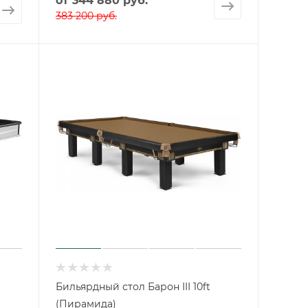
от
344 880 руб.
383 200 руб.
Бильярдный стол Барон III 10ft
(Пирамида)