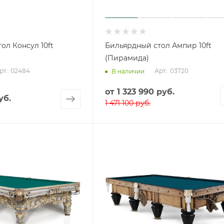
ол Консул 10ft
Бильярдный стол Ампир 10ft
(Пирамида)
рт.: 02484
Арт.: 03720
В наличии
от
1 323 990 руб.
уб.
1 471 100 руб.