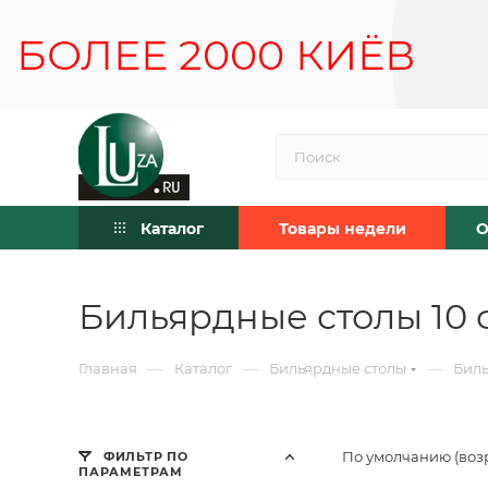
Каталог
Товары недели
О
Бильярдные столы 10 
—
—
—
Главная
Каталог
Бильярдные столы
Биль
По умолчанию (воз
ФИЛЬТР ПО
ПАРАМЕТРАМ