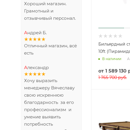
ПИСЬМО ДИРЕКТОРУ
Антон Рассказов
Бильярдный с
Хороший магазин.
10ft (Пирамид
Грамотный и
А
В наличии
отзывчивый персонал.
от
1 589 130 
Андрей Б.
1 765 700 руб.
Отличный магазин, всё
есть
Александр
Хочу выразить