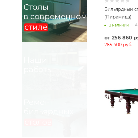
Бильярдный ст
(Пирамида)
А
В наличии
от
256 860 р
285 400 руб.