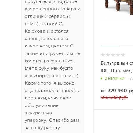
менеджеру Вячеславу
свою искреннюю
благодарность за его
профессионализм и
умение выявить
потребность
покупателя в подборе
качественного товара и
отличный сервис. Я
Бильярдный с
приобрел кий С.
10ft (Пирамид
Каюкова и остался
А
В наличии
очень доволен его
от
329 940 р
качеством, цветом. С
366 600 руб.
таким инструментом не
хочется расставаться,
(лег в руку, как будто
я выбирал в магазине).
Кроме того, я высоко