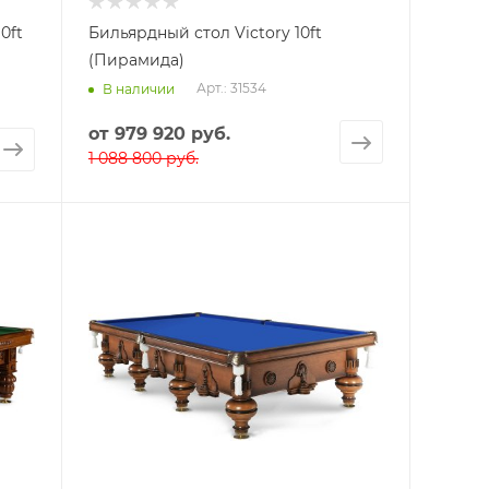
0ft
Бильярдный стол Victory 10ft
(Пирамида)
Арт.: 31534
В наличии
от
979 920 руб.
1 088 800 руб.