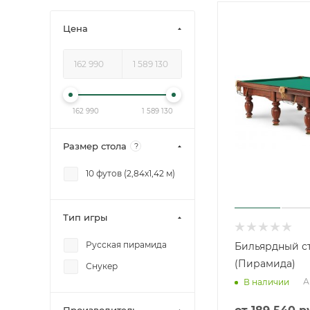
Цена
162 990
1 589 130
Размер стола
?
10 футов (2,84x1,42 м)
Тип игры
Русская пирамида
Бильярдный ст
(Пирамида)
Снукер
А
В наличии