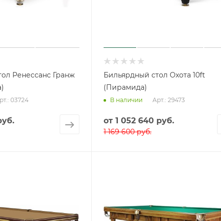
тол Ренессанс Гранж
Бильярдный стол Охота 10ft
а)
(Пирамида)
рт.: 03724
Арт.: 29473
В наличии
руб.
от
1 052 640 руб.
1 169 600 руб.