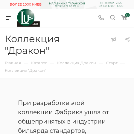
0
Коллекция
"Дракон"
—
—
—
—
Главная
Каталог
Коллекция Дракон
Старт
Коллекция "Дракон"
При разработке этой
коллекции Фабрика ушла от
общепринятых в индустрии
бильярда стандартов,