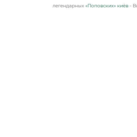
легендарных
«Поповских» киёв
- В