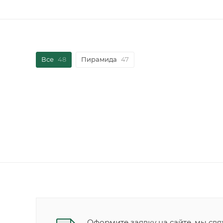
Все
48
Пирамида
47
Оформите заявку на сайте, мы свя