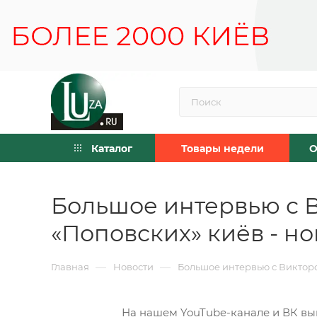
Каталог
Товары недели
О
Большое интервью с 
«Поповских» киёв - но
—
—
Главная
Новости
Большое интервью с Викторо
На нашем YouTube-канале и ВК выш