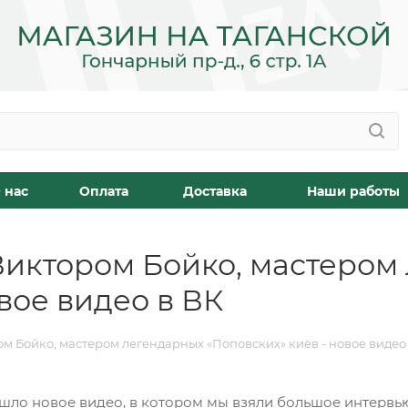
 нас
Оплата
Доставка
Наши работы
Виктором Бойко, мастером
вое видео в ВК
м Бойко, мастером легендарных «Поповских» киёв - новое видео
ло новое видео, в котором мы взяли большое интервью 